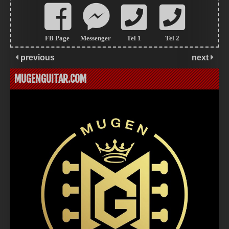
FB Page
Messenger
Tel 1
Tel 2
previous
next
MUGENGUITAR.COM