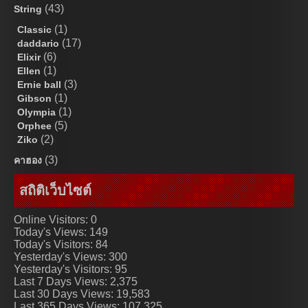
(43)
String
(1)
Classic
(17)
daddario
(6)
Elixir
(1)
Ellen
(3)
Ernie ball
(1)
Gibson
(1)
Olympia
(5)
Orphee
(2)
Ziko
(3)
คาฮอง
สถิติเว็บไซต์
Online Visitors:
0
Today's Views:
149
Today's Visitors:
84
Yesterday's Views:
300
Yesterday's Visitors:
95
Last 7 Days Views:
2,375
Last 30 Days Views:
19,583
Last 365 Days Views:
107,325