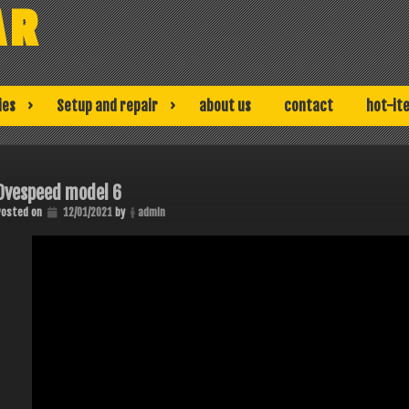
AR
ies
Setup and repair
about us
contact
hot-it
Ovespeed model 6
Posted on
12/01/2021
by
admin