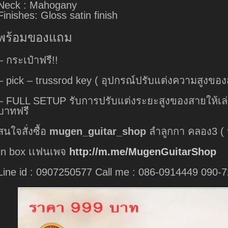
Neck : Mahogany
Finishes: Gloss satin finish
พร้อมของแถม
– กระเป๋าฟรี!!
– pick – trussrod key ( อุปกรณ์ปรับแต่งความสูงของส
– FULL SETUP รับการปรับแต่งระยะสูงของสายให้เล่น
บาทฟรี
สนใจสั่งซื้อ
mugen_guitar_shop
ลำลูกกา คลอง3 ( 
In box เเฟนเพจ
http://m.me/MugenGuitarShop
Line id : 0907250577 Call me : ‪086-0914449‬ 090-